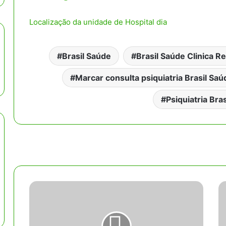
Localização da unidade de Hospital dia
Brasil Saúde
Brasil Saúde Clinica R
Marcar consulta psiquiatria Brasil Saú
Psiquiatria Bra
B
C
N
A
D
S
E
E