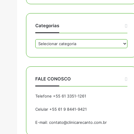
Categorias
C
a
t
e
g
o
FALE CONOSCO
r
i
a
Telefone +55 61 3351-1261
s
Celular +55 61 9 8441-9421
E-mail:
contato@clinicarecanto.com.br