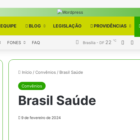
EQUIPE
BLOG
LEGISLAÇÃO
PROVIDÊNCIAS
℃
22
Entrar
Ba
FONES
FAQ
Brasília - DF
Início
/
Convênios
/
Brasil Saúde
Convênios
Brasil Saúde
9 de fevereiro de 2024