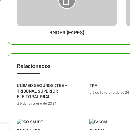
S
C
(
–
F
C
A
O
P
D
E
BNDES (FAPES)
E
S
V
)
A
S
F
Relacionados
UNIMED SEGUROS (TSE –
TRF
TRIBUNAL SUPERIOR
9 de fevereiro de 2024
ELEITORAL 994)
9 de fevereiro de 2024